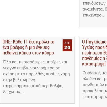
επενδύσεων 
αναμένεται 
επίκεντρο…
ΟΗΕ: Kάθε 11 δευτερόλεπτα
Ο Παγκόσμιο
ΣΕΠ
20
ένα βρέφος ή μια έγκυος
Υγείας προειδ
πεθαίνει κάπου στον κόσμο
περίπτωση θ
πανδημίας η
Όλο και περισσότερες μητέρες και
καταστραφεί
νεογνά επιβιώνουν σήμερα σε
Ο κόσμος μα
σχέση με το παρελθόν, κυρίως χάρη
ολοένα και 
στην βελτιωμένη
πανδημιών π
ιατροφαρμακευτική περίθαλψη,
προκαλέσουν
δείχνουν…
εκατομμυρί