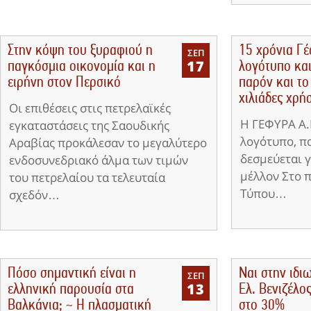
Στην κόψη του ξυραφιού η
15 χρόνια Γ
ΣΕΠ
17
παγκόσμια οικονομία και η
λογότυπο και
ειρήνη στον Περσικό
παρόν και το
χιλιάδες χρή
Οι επιθέσεις στις πετρελαϊκές
Η ΓΕΦΥΡΑ Α.
εγκαταστάσεις της Σαουδικής
λογότυπο, πα
Αραβίας προκάλεσαν το μεγαλύτερο
δεσμεύεται γ
ενδοσυνεδριακό άλμα των τιμών
μέλλον Στο 
του πετρελαίου τα τελευταία
Τύπου…
σχεδόν…
Πόσο σημαντική είναι η
Ναι στην ιδι
ΣΕΠ
13
ελληνική παρουσία στα
Ελ. Βενιζέλο
Βαλκάνια; ~ Η πλασματική
στο 30%