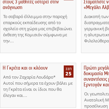
στους 3 μαθητές υστερεί στην
Σταματήστε ν
ανάγνωση
«Μεγάλη Αλβ
Το σοβαρό έλλειμμα στην παροχή
Διακοπή των
επαρκούς εκπαίδευσης από το
διαπραγματε
σχολείο στη χώρα μας επιβεβαιώνει
γερμανική β
έκθεση της Κομισιόν σύμφωνα με
η αλυτρωτικ
την…
Φιλελεύθερ
Η Γκρέτα και οι κλόουν
Πρώτη μεγάλ
ΣΕΠ
25
δοκιμασία Μ
Από τον Ζαχαρία Λουδάρο*
συναντήσεις 
Αυτοί που σήμερα τα έχουν βάλει με
Ερντογάν κα
τη Γκρέτα είναι οι ίδιοι που θα
Οι γεωπολιτι
έλεγαν και…
Ανατολική Με
προσέλκυση 