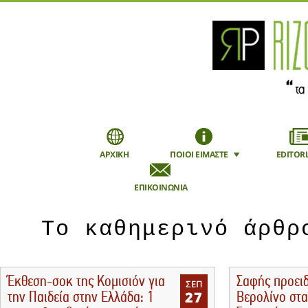
ΑΡΧΙΚΗ
ΠΟΙΟΙ ΕΙΜΑΣΤΕ
EDITORI
ΕΠΙΚΟΙΝΩΝΙΑ
Εγγραφή
Mobile
Το καθημερινό άρθρ
Έκθεση-σοκ της Κομισιόν για
Σαφής προει
ΣΕΠ
27
την Παιδεία στην Ελλάδα: 1
Βερολίνο στα