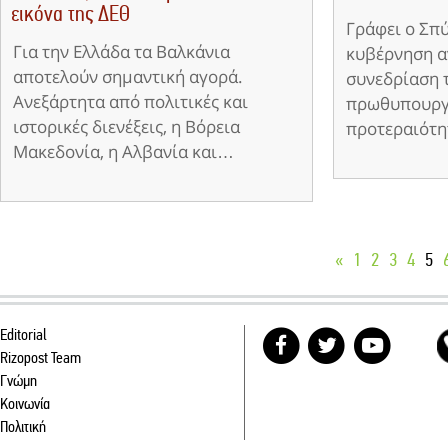
εικόνα της ΔΕΘ
Γράφει ο Σπ
Για την Ελλάδα τα Βαλκάνια
κυβέρνηση α
αποτελούν σημαντική αγορά.
συνεδρίαση 
Ανεξάρτητα από πολιτικές και
πρωθυπουργό
ιστορικές διενέξεις, η Βόρεια
προτεραιότ
Μακεδονία, η Αλβανία και…
«
1
2
3
4
5
Editorial
Rizopost Team
Γνώμη
Κοινωνία
Πολιτική