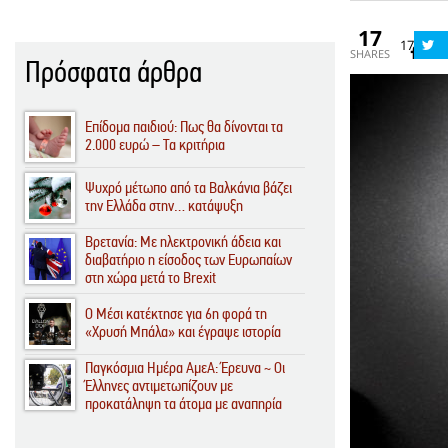
17
17
SHARES
Πρόσφατα άρθρα
Επίδομα παιδιού: Πως θα δίνονται τα
2.000 ευρώ – Τα κριτήρια
Ψυχρό μέτωπο από τα Βαλκάνια βάζει
την Ελλάδα στην… κατάψυξη
Βρετανία: Με ηλεκτρονική άδεια και
διαβατήριο η είσοδος των Ευρωπαίων
στη χώρα μετά το Brexit
O Μέσι κατέκτησε για 6η φορά τη
«Χρυσή Μπάλα» και έγραψε ιστορία
Παγκόσμια Ημέρα ΑμεΑ: Έρευνα ~ Οι
Έλληνες αντιμετωπίζουν με
προκατάληψη τα άτομα με αναπηρία