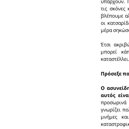
υπάρχουν. 
τις σκόνες
βλέπουμε αλ
οι κατσαρίδ
μέρα σηκώσο
Έτσι ακριβ
μπορεί κάπ
καταστέλλει
Πρόσεξε πολ
Ο ασυνείδη
αυτός είν
προσωρινά
γνωρίζει πο
μνήμες κα
καταστροφικά