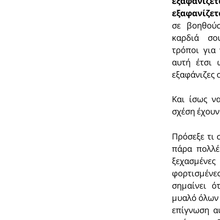
εξαφανίζ
εξαφανίζετ
σε βοηθούσ
καρδιά σο
τρόποι για 
αυτή έτσι 
εξαφάνιζες 
Και ίσως ν
σχέση έχουν 
Πρόσεξε τι 
πάρα πολλέ
ξεχασμένε
φορτισμένε
σημαίνει ό
μυαλό όλων 
επίγνωση α