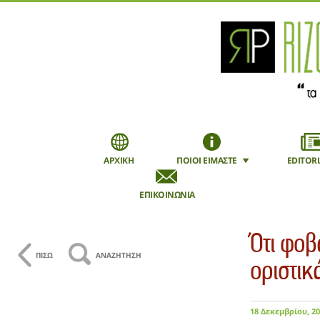
ΑΡΧΙΚΗ
ΠΟΙΟΙ ΕΙΜΑΣΤΕ
EDITORI
ΕΠΙΚΟΙΝΩΝΙΑ
Εγγραφή
Mobile
Ότι φοβ
ΠΙΣΩ
ΑΝΑΖΗΤΗΣΗ
οριστικ
18 Δεκεμβρίου, 2