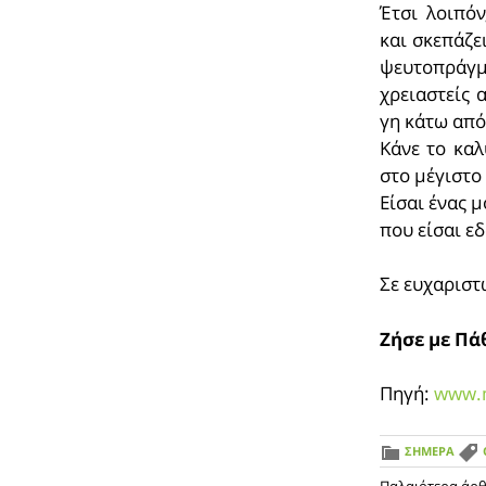
Έτσι λοιπόν
και σκεπάζε
ψευτοπράγμ
χρειαστείς 
γη κάτω από
Κάνε το κα
στο μέγιστο 
Είσαι ένας 
που είσαι ε
Σε ευχαρισ
Ζήσε με Πά
Πηγή:
www.m
ΣΗΜΕΡΑ
Παλαιότερα άρ