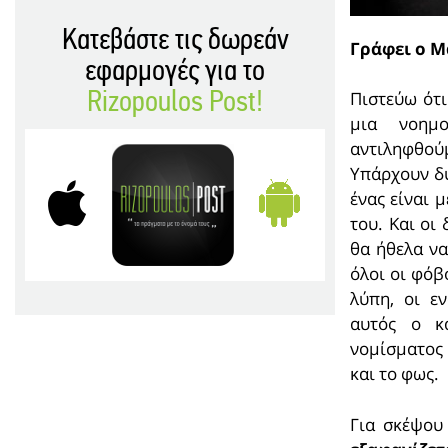
Κατεβάστε τις δωρεάν
Γράφει ο Μ
εφαρμογές για το
Πιστεύω ότι
Rizopoulos Post!
μια νοημ
αντιληφθού
Υπάρχουν δυ
ένας είναι 
του. Και οι
θα ήθελα να
όλοι οι φόβ
λύπη, οι ε
αυτός ο κ
νομίσματος 
και το φως.
Για σκέψου