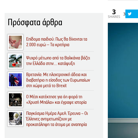
3
3
SHARES
Πρόσφατα άρθρα
Επίδομα παιδιού: Πως θα δίνονται τα
2.000 ευρώ – Τα κριτήρια
Ψυχρό μέτωπο από τα Βαλκάνια βάζει
την Ελλάδα στην… κατάψυξη
Βρετανία: Με ηλεκτρονική άδεια και
διαβατήριο η είσοδος των Ευρωπαίων
στη χώρα μετά το Brexit
O Μέσι κατέκτησε για 6η φορά τη
«Χρυσή Μπάλα» και έγραψε ιστορία
Παγκόσμια Ημέρα ΑμεΑ: Έρευνα ~ Οι
Έλληνες αντιμετωπίζουν με
προκατάληψη τα άτομα με αναπηρία