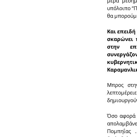
μέρα μεσημ
υπόλοιπο “
θα μπορούμ
Και επειδή
σκαρώνει π
στην επ
συνεργά
κυβερνητικ
Καραμανλικ
Μπρος στην
λεπτομέρει
δημιουργούν
Όσο αφορά 
απολαμβάνε
Πομπηΐας …