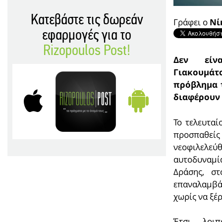
Κατεβάστε τις δωρεάν
Γράφει ο
Νί
εφαρμογές για το
Rizopoulos Post!
Δεν είν
Γιακουμάτ
πρόβλημα τ
διαφέρουν 
Το τελευταί
προσπαθείς 
νεοφιλελεύ
αυτοδυναμ
Δράσης, σ
επαναλαμβά
χωρίς να ξέρ
Έτσι λοιπ