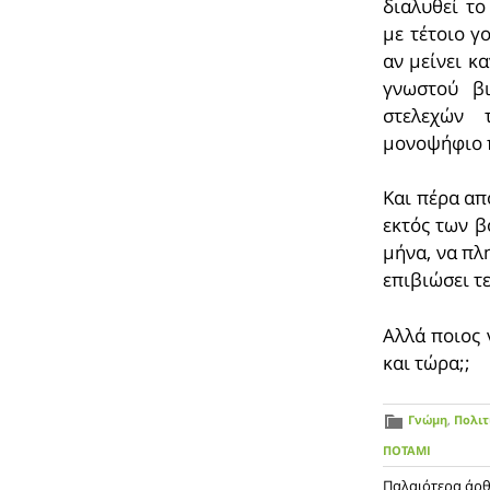
διαλυθεί τ
με τέτοιο γ
αν μείνει κ
γνωστού β
στελεχών 
μονοψήφιο 
Και πέρα απ
εκτός των β
μήνα, να πλ
επιβιώσει τ
Αλλά ποιος 
και τώρα;;
Γνώμη
,
Πολιτ
ΠΟΤΑΜΙ
Παλαιότερα άρ