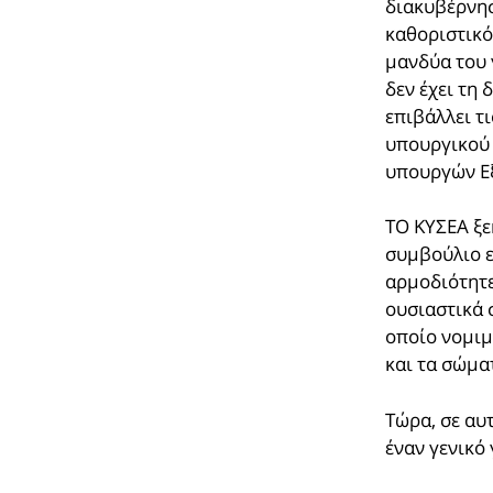
διακυβέρνησ
καθοριστικό
μανδύα του 
δεν έχει τη
επιβάλλει τ
υπουργικού 
υπουργών Εξ
ΤΟ ΚΥΣΕΑ ξε
συμβούλιο ε
αρμοδιότητε
ουσιαστικά 
οποίο νομιμο
και τα σώμα
Τώρα, σε αυ
έναν γενικό