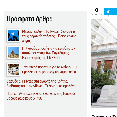
0
SHARES
Πρόσφατα άρθρα
Μεγάλη αλλαγή: To Twitter διαγράφει
τους αδρανείς χρήστες – Ποιος είναι ο
λόγος
Η Κνωσός υποψήφια για ένταξη στον
κατάλογο Μνημείων Παγκόσμιας
Κληρονομιάς της UNESCO
Τσουχτερά πρόστιμα για τα Airbnb – Τι
προβλέπει το φορολογικό νομοσχέδιο
Σεισμός 6,1 Ρίχτερ στα ανοιχτά της Κρήτης:
Αισθητός και στην Αθήνα ~ Τι λένε οι σεισμολόγοι
Πομπέο: Ανησυχητικές οι ενέργειες της Τουρκίας
με τους ρωσικούς S-400
Γράφει ο Σ