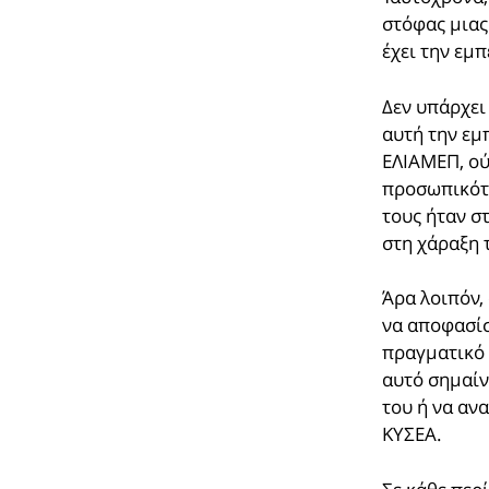
στόφας μιας
έχει την εμπ
Δεν υπάρχει
αυτή την εμ
ΕΛΙΑΜΕΠ, ού
προσωπικότη
τους ήταν σ
στη χάραξη 
Άρα λοιπόν,
να αποφασίσ
πραγματικό 
αυτό σημαίνε
του ή να αν
ΚΥΣΕΑ.