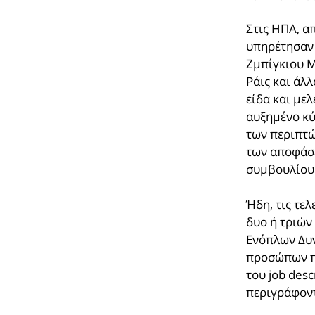
Στις ΗΠΑ, α
υπηρέτησαν 
Ζμπίγκιου Μ
Ράις και άλ
είδα και με
αυξημένο κύ
των περιπτώ
των αποφάσ
συμβουλίου 
Ήδη, τις τε
δυο ή τριώ
Ενόπλων Δυν
προσώπων π
του job desc
περιγράφον