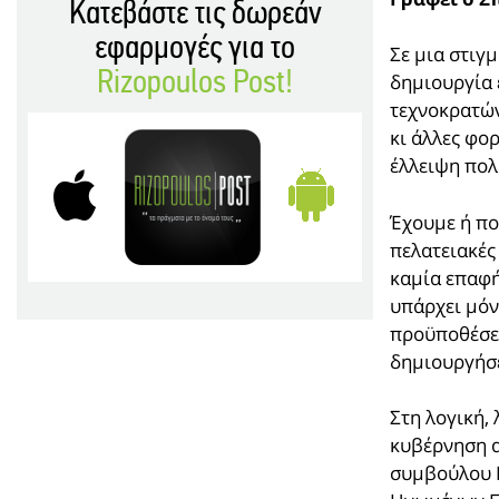
Κατεβάστε τις δωρεάν
εφαρμογές για το
Σε μια στιγ
Rizopoulos Post!
δημιουργία 
τεχνοκρατών
κι άλλες φορ
έλλειψη πολ
Έχουμε ή πο
πελατειακές
καμία επαφή
υπάρχει μόν
προϋποθέσει
δημιουργήσε
Στη λογική,
κυβέρνηση 
συμβούλου 