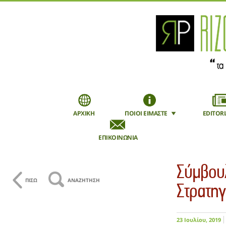
ΑΡΧΙΚΗ
ΠΟΙΟΙ ΕΙΜΑΣΤΕ
EDITORI
ΕΠΙΚΟΙΝΩΝΙΑ
Εγγραφή
Mobile
Σύμβουλ
ΠΙΣΩ
ΑΝΑΖΗΤΗΣΗ
Στρατηγ
23 Ιουλίου, 2019