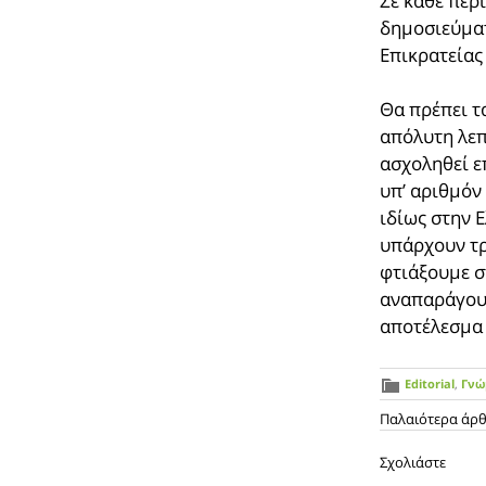
Σε κάθε περ
δημοσιεύματ
Επικρατείας
Θα πρέπει τ
απόλυτη λεπ
ασχοληθεί ε
υπ’ αριθμόν
ιδίως στην Ε
υπάρχουν τ
φτιάξουμε σ
αναπαράγουμ
αποτέλεσμα 
Editorial
,
Γνώ
Παλαιότερα άρ
Σχολιάστε