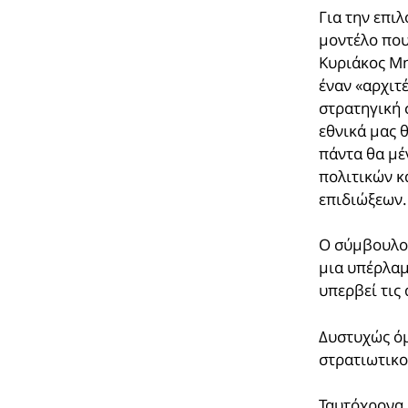
Για την επι
μοντέλο που
Κυριάκος Μη
έναν «αρχιτ
στρατηγική 
εθνικά μας 
πάντα θα μέ
πολιτικών κ
επιδιώξεων.
Ο σύμβουλος
μια υπέρλα
υπερβεί τις
Δυστυχώς όμ
στρατιωτικοί
Ταυτόχρονα,