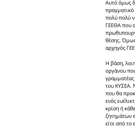
Αυτό όμως δ
πραγματικό 
πολύ πολύ ν
ΓΕΕΘΑ που α
πρωθυπουργο
θέσης. Όμως
αρχηγός ΓΕ
Η βάση, λοι
οργάνου που 
γραμματέας 
του ΚΥΣΕΑ. 
που θα προκ
ενός ευέλικ
κρίση ή κάθ
ζητημάτων ε
είτε από το 